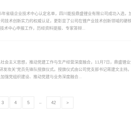
25年省级企业技术中心认定名单，四川能投鼎盛锂业有限公司成功入选，
公司技术创新实力的权威认证，更彰显了公司在锂产业技术创新领域的硬
业技术中心申报工作，历经资料提报、专家答辩...
社会主义思想，推动党建工作与生产经营深度融合，11月7日，鼎盛锂业
新，研发攻关”党员先锋队授旗仪式。授旗仪式由公司党支部书记蒋建文主持
加强党组织建设、推动党建与业务深度融合...
..
3
4
5
42
>