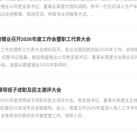
盛锂业公司党支部书记、董事长蒋建文陪同调研。杨平一行先后深入生产
过实地察看、现场交流、听取专业讲解等方式，...
锂业召开2026年度工作会暨职工代表大会
年度工作会暨职工代表大会顺利召开。会议全面回顾总结2025年工作，安排
员、纪委书记庞磊，能投鼎盛锂业公司党支部书记、董事长蒋建文出席会议
。庞磊对鼎盛锂业2025年取得的...
度领导班子述职及民主测评大会
开2025年度领导班子述职及民主测评大会。党支部书记、董事长蒋建文主
纪委办公室派专员全程督导。会上，蒋建文作2025年度选人用人工作专
全体参会代表同步开展党建工作、领导人员...