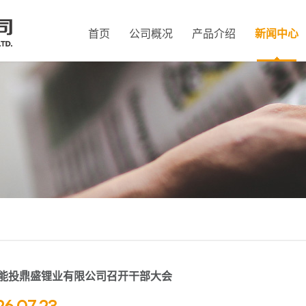
首页
公司概况
产品介绍
新闻中心
能投鼎盛锂业有限公司召开干部大会