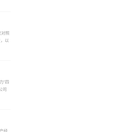
议对照
责，以
力“四
公司
产经