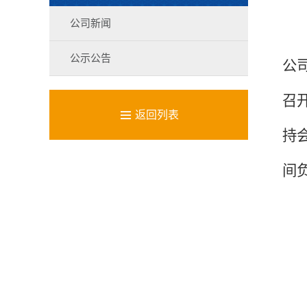
公司新闻
公示公告
公
召

返回列表
持
间