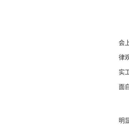
会
律
实
面
明