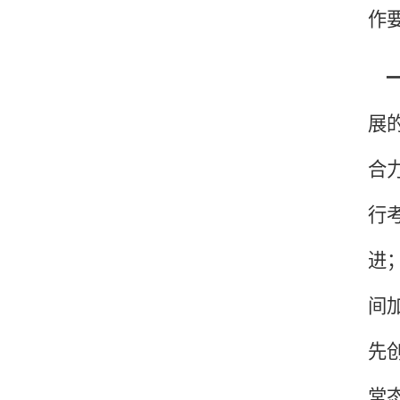
作
展
合
行
进
间
先
常