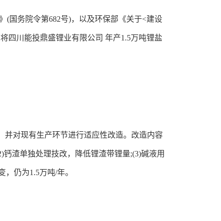
(国务院令第682号)，以及环保部《关于<建设
现将四川能投鼎盛锂业有限公司 年产1.5万吨锂盐
矿，并对现有生产环节进行适应性改造。改造内容
2)钙渣单独处理技改，降低锂渣带锂量;(3)碱液用
仍为1.5万吨/年。