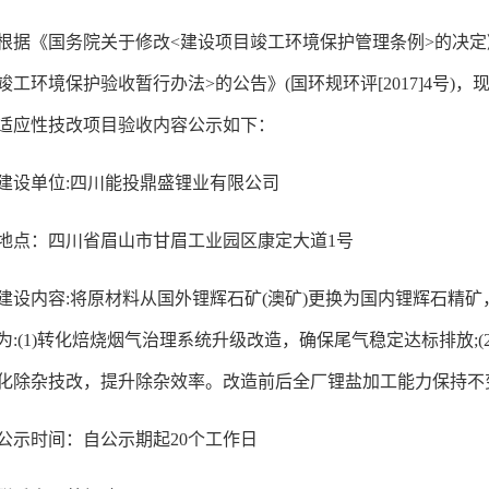
根据《国务院关于修改
<建设项目竣工环境保护管理条例>的决定》
竣工环境保护验收暂行办法>的公告》(国环规环评[2017]4号)，
适应性技改项目验收内容公示如下：
建设单位
:四川能投鼎盛锂业有限公司
地点：四川省眉山市甘眉工业园区康定大道
1号
建设内容
:将原材料从国外锂辉石矿(澳矿)更换为国内锂辉石精
为:(1)转化焙烧烟气治理系统升级改造，确保尾气稳定达标排放;(
化除杂技改，提升除杂效率。改造前后全厂锂盐加工能力保持不变，
公示时间：自公示期起
20个工作日