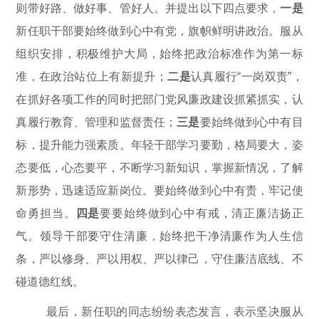
则带好路、做好事、管好人。并提出以下四点要求，
一是
新任职干部要始终做到心中有党，旗帜鲜明讲政治。服从
组织安排，积极维护大局，始终把政治标准作为第一标
准，在政治站位上有新提升；
二是
认真履行
“一岗双责”，
在抓好各项工作的同时把部门党风廉政建设抓紧抓实，认
真履行教育、管理和监督责任；
三是
要始终做到心中有目
标，提升能力强素质。年轻干部学习要勤，格局要大，姿
态要低，心态要平，不断学习新知识，掌握新情况，了解
新形势，迅速适应新岗位。要始终做到心中有责，牢记使
命勇担当。
四是
要要始终做到心中有戒，清正廉洁扬正
气。领导干部要守住清廉，始终把干净清廉作为人生信
条，严以修身、严以用权、严以律己，守住廉洁底线、不
碰道德红线。
最后，新任职的同志纷纷表态发言，表示坚决服从